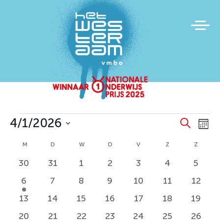
Evenementen
Evene
Ev
4/1/2026
Zoeken
Maa
we
Zoeke
Selecteer
Kalender
M
MAANDAG
D
DINSDAG
W
WOENSDAG
D
DONDERDAG
V
VRIJDAG
Z
ZATERDAG
Z
ZOND
na
en
een
van
0
0
0
0
0
0
0
datum.
30
31
1
2
3
4
5
weerg
Evenementen
evenementen
evenementen
evenementen
evenementen
evenementen
evenemente
evene
naviga
1
0
0
0
0
0
0
6
7
8
9
10
11
12
evenement
evenementen
evenementen
evenementen
evenementen
evenementen
evene
0
0
0
0
0
0
0
13
14
15
16
17
18
19
evenementen
evenementen
evenementen
evenementen
evenementen
evenementen
evene
1
1
1
1
1
1
1
20
21
22
23
24
25
26