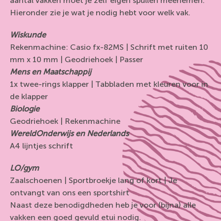
aantal vakken moet je zelf eigen spullen meenemen.
Hieronder zie je wat je nodig hebt voor welk vak.
Wiskunde
Rekenmachine: Casio fx-82MS | Schrift met ruiten 10
mm x 10 mm | Geodriehoek | Passer
Mens en Maatschappij
1x twee-rings klapper | Tabbladen met kleuren voor in
de klapper
Biologie
Geodriehoek | Rekenmachine
WereldOnderwijs en Nederlands
A4 lijntjes schrift
LO/gym
Zaalschoenen | Sportbroekje lang of kort | Je
ontvangt van ons een sportshirt
Naast deze benodigdheden heb je voor (bijna) alle
vakken een goed gevuld etui nodig.