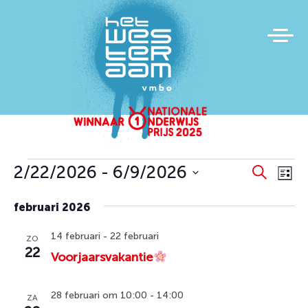
Evenementen
Evene
Ev
2/22/2026
 - 
6/9/2026
Zoeken
Lijst
we
Zoeke
Selecteer
na
februari 2026
en
een
datum.
weerg
14 februari
-
22 februari
ZO
naviga
22
Voorjaarsvakantie
28 februari om 10:00
-
14:00
ZA