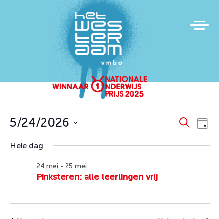
Evenementen
Evene
Ev
5/24/2026
Zoeken
Dag
we
Zoeke
in
Selecteer
Hele dag
na
en
een
mei
datum.
weerg
24 mei
-
25 mei
24,
Pinksteren: alle leerlingen vrij
naviga
2026