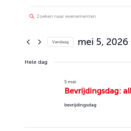
Evenementen
Evenementen
Vul
Zoeken
een
in
keyword
en
mei
in.
mei 5, 2026
Vandaag
weergeven
Zoek
5,
Selecteer
navigatie
voor
een
Hele dag
Evenementen
2026
datum.
met
keyword.
5 mei
Bevrijdingsdag: all
bevrijdingsdag