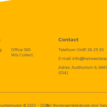
n
Contact
g
Office 365
Telefoon:
0481 36 29 30
Wis Collect
E-mail:
info@hetwestera
Adres:
Auditorium 6, 6661
(Gld.)
 voorbehouden © 2025 – 2028
het Westeraam
webdesign door Serv