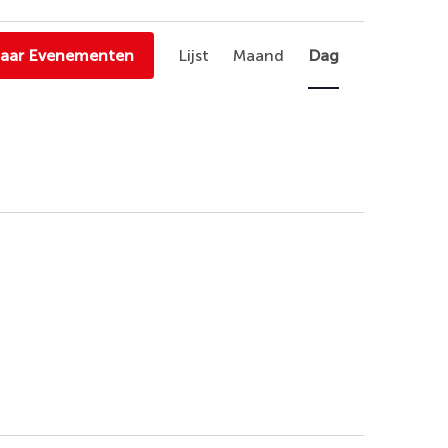
Evenement
naar Evenementen
Lijst
Maand
Dag
weergaven
navigatie