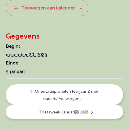
Toevoegen aan kalender
Gegevens
Begin:
december 20, 2025
Einde:
4 januari
Oriëntatieprofielen leerjaar 2 met
ouder(s)/verzorger(s)
Toetsweek Januari