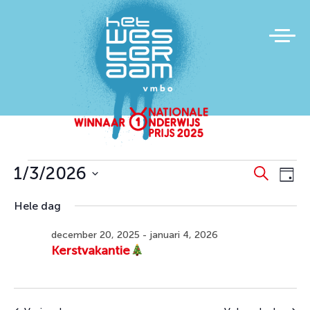
Evenementen
Evene
Ev
1/3/2026
Zoeken
Dag
we
Zoeke
in
Selecteer
Hele dag
na
en
een
januari
datum.
weerg
december 20, 2025
-
januari 4, 2026
3,
Kerstvakantie
naviga
2026