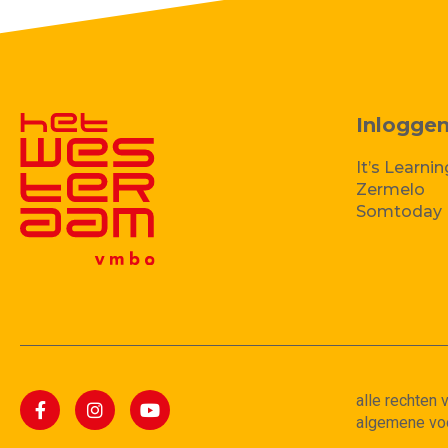
Inlogge
It’s Learnin
Zermelo
Somtoday
alle rechten
algemene vo