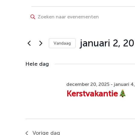
Evenementen
Evenementen
Vul
Zoeken
een
in
keyword
en
januari
in.
januari 2, 2
Vandaag
weergeven
Zoek
2,
Selecteer
navigatie
voor
een
Hele dag
Evenementen
2026
datum.
met
keyword.
december 20, 2025
-
januari 4
Kerstvakantie
Vorige dag