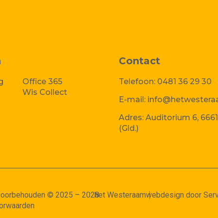
n
Contact
g
Office 365
Telefoon:
0481 36 29 30
Wis Collect
E-mail:
info@hetwestera
Adres:
Auditorium 6, 6661
(Gld.)
 voorbehouden © 2025 – 2028
het Westeraam
webdesign door Serv
orwaarden