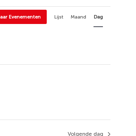
Evenement
naar Evenementen
Lijst
Maand
Dag
weergaven
navigatie
Volgende dag