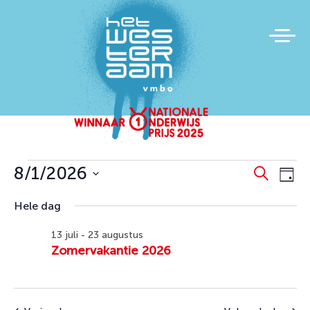
Evenementen
Evene
Ev
8/1/2026
Zoeken
Dag
we
Zoeke
in
Selecteer
Hele dag
na
en
een
augustus
datum.
weerg
13 juli
-
23 augustus
1,
Zomervakantie 2026
naviga
2026