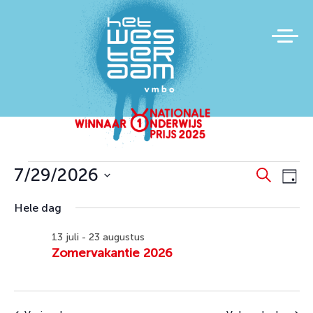
Evenementen
Evene
Ev
7/29/2026
Zoeken
Dag
we
Zoeke
in
Selecteer
Hele dag
na
en
een
juli
datum.
weerg
13 juli
-
23 augustus
29,
Zomervakantie 2026
naviga
2026