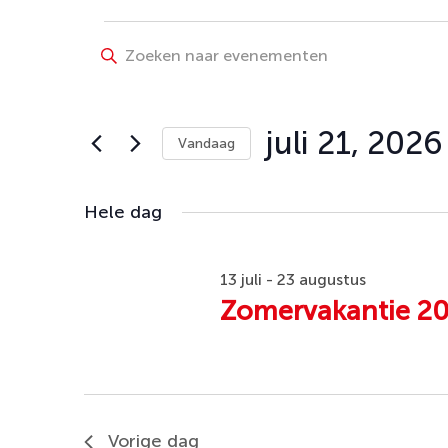
Evenementen
Evenementen
Vul
Zoeken
een
in
keyword
en
juli
in.
juli 21, 2026
Vandaag
weergeven
Zoek
21,
Selecteer
navigatie
voor
een
Hele dag
Evenementen
2026
datum.
met
keyword.
13 juli
-
23 augustus
Zomervakantie 2
Vorige dag