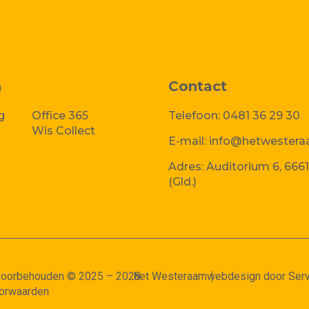
n
Contact
g
Office 365
Telefoon:
0481 36 29 30
Wis Collect
E-mail:
info@hetwestera
Adres:
Auditorium 6, 6661
(Gld.)
 voorbehouden © 2025 – 2028
het Westeraam
webdesign door Serv
orwaarden