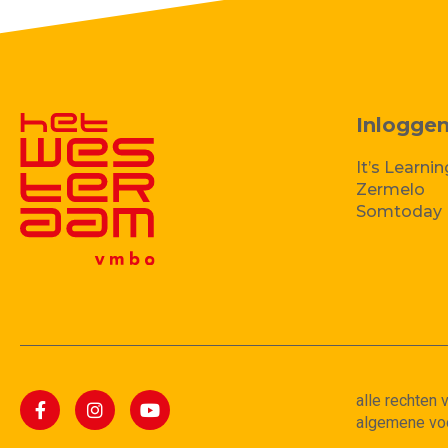
Inlogge
It’s Learnin
Zermelo
Somtoday
alle rechten
algemene vo