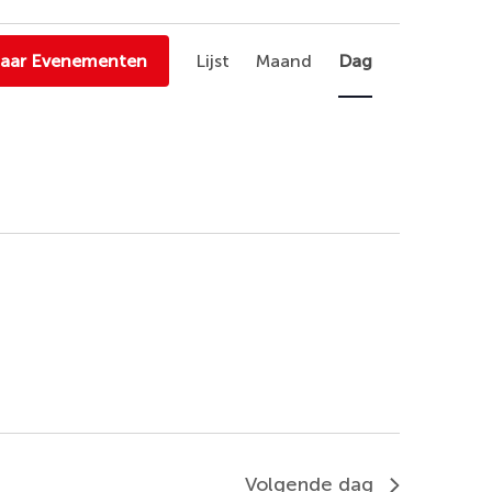
Evenement
naar Evenementen
Lijst
Maand
Dag
weergaven
navigatie
Volgende dag