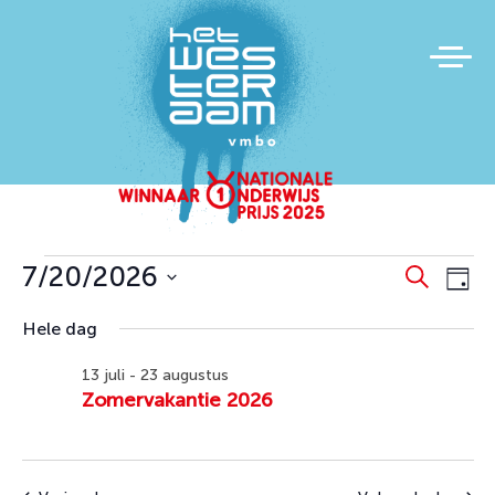
Evenementen
Evene
Ev
7/20/2026
Zoeken
Dag
we
Zoeke
in
Selecteer
Hele dag
na
en
een
juli
datum.
weerg
13 juli
-
23 augustus
20,
Zomervakantie 2026
naviga
2026