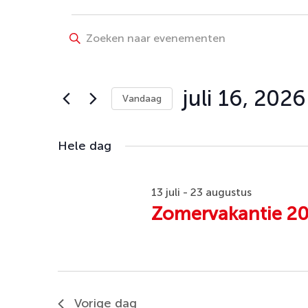
Evenementen
Evenementen
Vul
Zoeken
een
in
keyword
en
juli
in.
juli 16, 2026
Vandaag
weergeven
Zoek
16,
Selecteer
navigatie
voor
een
Hele dag
Evenementen
2026
datum.
met
keyword.
13 juli
-
23 augustus
Zomervakantie 2
Vorige dag