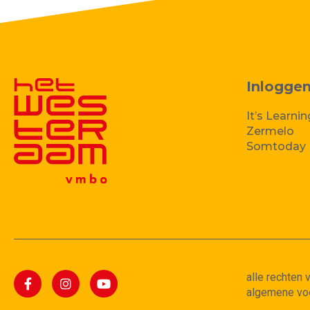
Inlogge
It’s Learnin
Zermelo
Somtoday
alle rechten
algemene vo