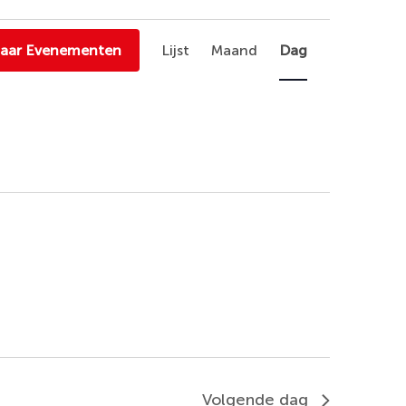
Evenement
naar Evenementen
Lijst
Maand
Dag
weergaven
navigatie
Volgende dag