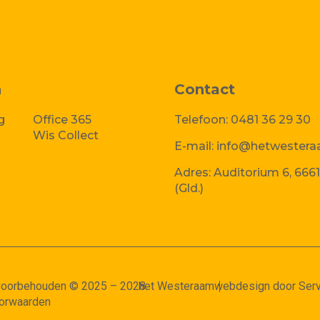
n
Contact
g
Office 365
Telefoon:
0481 36 29 30
Wis Collect
E-mail:
info@hetwestera
Adres:
Auditorium 6, 6661
(Gld.)
 voorbehouden © 2025 – 2028
het Westeraam
webdesign door Serv
orwaarden